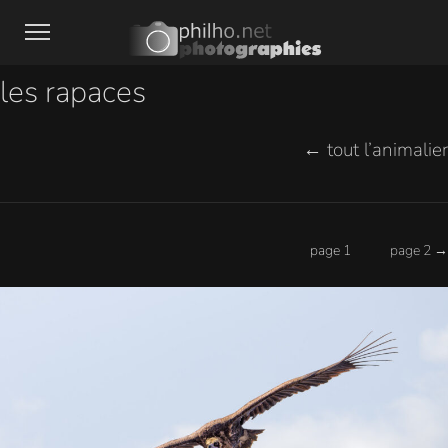
les rapaces
← tout l’animalier
page 1
page 2 →